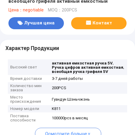
всеобщего грифеля активный емкостный
Цена：negotiable
MOQ：200PCS
Лучшая цена
Контакт
Характер Продукции
,
активная емкостная ручка 5V
Высокий свет
,
Ручка цифров активная емкостная
всеобщая ручка грифеля 5V
Время доставки
3-7 дней работы
Количество мин
200PCS
заказа
Место
Гуандун Шэньчжэнь
происхождения
Номер модели
K811
Поставка
100000pcs в месяц
способности
Осмотрите больше