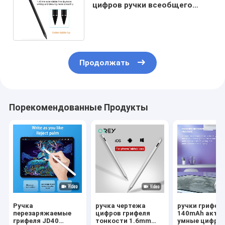
цифров ручки всеобщего
грифеля активный емкостный
Продолжать
Порекомендованные Продукты
Ручка
ручка чертежа
ручки грифел
перезаряжаемые
цифров грифеля
140mAh акти
грифеля JD40
тонкости 1.6mm
умные цифро