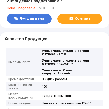
21mm делает водостойким с
высококачественным диктором Bose
Цена：negotiable
MOQ：100
Лучшая цена
Контакт
Характер Продукции
Умные часы отслежывателя
фитнеса 21mm
,
Умные часы отслежывателя
Высокий свет
фитнеса FREQCHIP
,
Умные часы 21mm
водоустойчивый
Время доставки
3-7 дней работы
Количество мин
100
заказа
Место
Гуандун Шэньчжэнь
происхождения
Номер модели
Положительная величина DW07